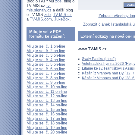
Blog o FATYMu
zde
, blog o
TV-MIS.cz
tv-
mis.signaly.cz
a další blog
o TV-MIS
zde
,
TV-MIS.cz
Zobrazit všechny ko
a
TV-MIS.com
,
JukeBox
.
Zobrazit článek Istanbulská 
Milujte se! v PDF
formátu ke stažení:
Externí odkazy na nová on-li
Milujte se! č. 1 on-line
www.TV-MIS.cz
Milujte se! č. 2 on-line
Milujte se! č. 3 on-line
::
Svatý Patriku (píseň)
Milujte se! č. 4 on-line
::
Velehradská hymna 2026 (Hej, v
Milujte se! č. 5 on-line
::
Litanie ke sv. Františkovi z Assisi
Milujte se! č. 6 on-line
::
Kázání z Vranova nad Dyjí 12. 7
Milujte se! č. 7 on-line
Milujte se! č. 8 on-line
::
Kázání z Vranova nad Dyjí 28. 6
Milujte se! č. 9 on-line
Milujte se! č. 10 on-line
Milujte se! č. 11 on-line
Milujte se! č. 12 on-line
Milujte se! č. 13 on-line
Milujte se! č. 14 on-line
Milujte se! č. 15 on-line
Milujte se! č. 16 on-line
Milujte se! č. 17 on-line
Milujte se! č. 18 on-line
Milujte se! č. 19 on-line
Milujte se! č. 20 on-line