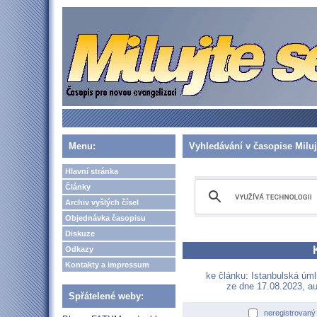
Menu:
Vyhledávání v časopise Miluj
Hlavní stránka
Články
Archiv vyšlých čísel
Objednávka časopisu
Diskuze
Odkazy
Kontakty a impressum
ke článku: Istanbulská úm
ze dne 17.08.2023, au
Spřátelené weby:
neregistrovaný