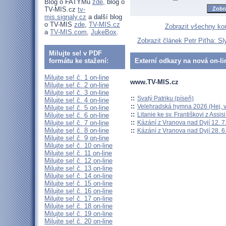
Blog o FATYMu
zde
, blog o
TV-MIS.cz
tv-
mis.signaly.cz
a další blog
o TV-MIS
zde
,
TV-MIS.cz
Zobrazit všechny ko
a
TV-MIS.com
,
JukeBox
.
Zobrazit článek Petr Piťha: Sly
Milujte se! v PDF
formátu ke stažení:
Externí odkazy na nová on-li
Milujte se! č. 1 on-line
www.TV-MIS.cz
Milujte se! č. 2 on-line
Milujte se! č. 3 on-line
::
Svatý Patriku (píseň)
Milujte se! č. 4 on-line
::
Velehradská hymna 2026 (Hej, v
Milujte se! č. 5 on-line
::
Litanie ke sv. Františkovi z Assisi
Milujte se! č. 6 on-line
::
Kázání z Vranova nad Dyjí 12. 7
Milujte se! č. 7 on-line
Milujte se! č. 8 on-line
::
Kázání z Vranova nad Dyjí 28. 6
Milujte se! č. 9 on-line
Milujte se! č. 10 on-line
Milujte se! č. 11 on-line
Milujte se! č. 12 on-line
Milujte se! č. 13 on-line
Milujte se! č. 14 on-line
Milujte se! č. 15 on-line
Milujte se! č. 16 on-line
Milujte se! č. 17 on-line
Milujte se! č. 18 on-line
Milujte se! č. 19 on-line
Milujte se! č. 20 on-line