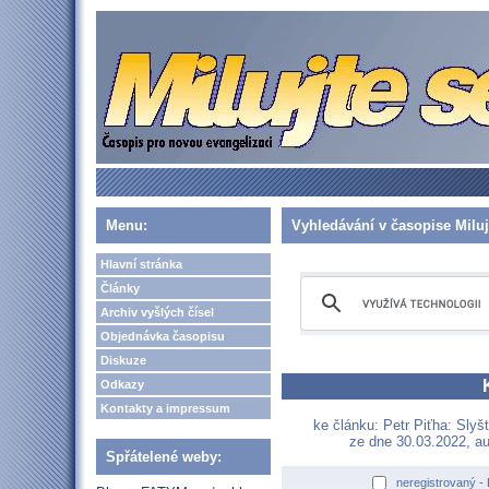
Menu:
Vyhledávání v časopise Miluj
Hlavní stránka
Články
Archiv vyšlých čísel
Objednávka časopisu
Diskuze
Odkazy
Kontakty a impressum
ke článku: Petr Piťha: Slyšt
ze dne 30.03.2022, au
Spřátelené weby:
neregistrovaný -