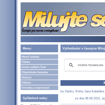
Menu:
Vyhledávání v časopise Miluj
Hlavní stránka
Články
Archiv vyšlých čísel
Objednávka časopisu
Diskuze
Odkazy
Kontakty a impressum
ke článku: Kniha Jana Kabeláče 
Spřátelené weby:
ze dne 08.09.2021, au