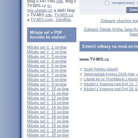
Blog o FATYMu
zde
, blog o
neregistrovaný -
TV-MIS.cz
tv-
mis.signaly.cz
a další blog
o TV-MIS
zde
,
TV-MIS.cz
a
TV-MIS.com
,
JukeBox
.
Zobrazit všechny ko
Zobrazit článek Kniha Jana Ka
Milujte se! v PDF
časo
formátu ke stažení:
Externí odkazy na nová on-li
Milujte se! č. 1 on-line
Milujte se! č. 2 on-line
Milujte se! č. 3 on-line
www.TV-MIS.cz
Milujte se! č. 4 on-line
Milujte se! č. 5 on-line
::
Svatý Patriku (píseň)
Milujte se! č. 6 on-line
::
Velehradská hymna 2026 (Hej, v
Milujte se! č. 7 on-line
::
Litanie ke sv. Františkovi z Assisi
Milujte se! č. 8 on-line
::
Kázání z Vranova nad Dyjí 12. 7
Milujte se! č. 9 on-line
Milujte se! č. 10 on-line
::
Kázání z Vranova nad Dyjí 28. 6
Milujte se! č. 11 on-line
Milujte se! č. 12 on-line
Milujte se! č. 13 on-line
Milujte se! č. 14 on-line
Milujte se! č. 15 on-line
Milujte se! č. 16 on-line
Milujte se! č. 17 on-line
Milujte se! č. 18 on-line
Milujte se! č. 19 on-line
Milujte se! č. 20 on-line