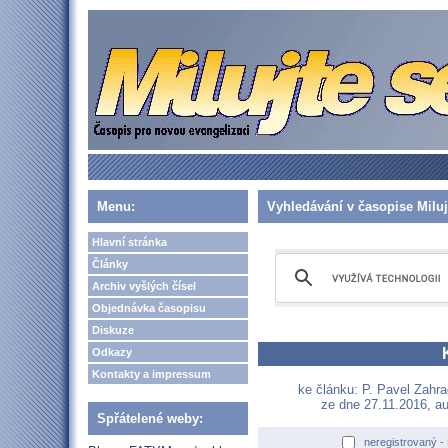
Menu:
Vyhledávání v časopise Miluj
Hlavní stránka
Články
Archiv vyšlých čísel
Objednávka časopisu
Diskuze
Odkazy
Kontakty a impressum
ke článku: P. Pavel Zahra
ze dne 27.11.2016, au
Spřátelené weby:
neregistrovaný -