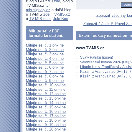
Blog o FATYMu
zde
, blog o
TV-MIS.cz
tv-
mis.signaly.cz
a další blog
o TV-MIS
zde
,
TV-MIS.cz
Zobrazit všechny ko
a
TV-MIS.com
,
JukeBox
.
Zobrazit článek P. Pavel Za
Milujte se! v PDF
formátu ke stažení:
Externí odkazy na nová on-li
Milujte se! č. 1 on-line
www.TV-MIS.cz
Milujte se! č. 2 on-line
Milujte se! č. 3 on-line
::
Svatý Patriku (píseň)
Milujte se! č. 4 on-line
::
Velehradská hymna 2026 (Hej, v
Milujte se! č. 5 on-line
::
Litanie ke sv. Františkovi z Assisi
Milujte se! č. 6 on-line
::
Kázání z Vranova nad Dyjí 12. 7
Milujte se! č. 7 on-line
Milujte se! č. 8 on-line
::
Kázání z Vranova nad Dyjí 28. 6
Milujte se! č. 9 on-line
Milujte se! č. 10 on-line
Milujte se! č. 11 on-line
Milujte se! č. 12 on-line
Milujte se! č. 13 on-line
Milujte se! č. 14 on-line
Milujte se! č. 15 on-line
Milujte se! č. 16 on-line
Milujte se! č. 17 on-line
Milujte se! č. 18 on-line
Milujte se! č. 19 on-line
Milujte se! č. 20 on-line