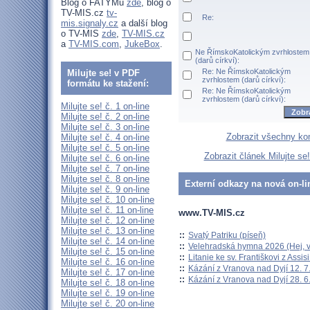
Blog o FATYMu
zde
, blog o
TV-MIS.cz
tv-
Re:
mis.signaly.cz
a další blog
o TV-MIS
zde
,
TV-MIS.cz
a
TV-MIS.com
,
JukeBox
.
Ne ŘímskoKatolickým zvrhlostem
(darů církví):
Re: Ne ŘímskoKatolickým
Milujte se! v PDF
zvrhlostem (darů církví):
formátu ke stažení:
Re: Ne ŘímskoKatolickým
zvrhlostem (darů církví):
Milujte se! č. 1 on-line
Milujte se! č. 2 on-line
Milujte se! č. 3 on-line
Zobrazit všechny ko
Milujte se! č. 4 on-line
Milujte se! č. 5 on-line
Zobrazit článek Milujte se
Milujte se! č. 6 on-line
Milujte se! č. 7 on-line
Milujte se! č. 8 on-line
Externí odkazy na nová on-li
Milujte se! č. 9 on-line
Milujte se! č. 10 on-line
Milujte se! č. 11 on-line
www.TV-MIS.cz
Milujte se! č. 12 on-line
Milujte se! č. 13 on-line
::
Svatý Patriku (píseň)
Milujte se! č. 14 on-line
::
Velehradská hymna 2026 (Hej, v
Milujte se! č. 15 on-line
::
Litanie ke sv. Františkovi z Assisi
Milujte se! č. 16 on-line
::
Kázání z Vranova nad Dyjí 12. 7
Milujte se! č. 17 on-line
::
Kázání z Vranova nad Dyjí 28. 6
Milujte se! č. 18 on-line
Milujte se! č. 19 on-line
Milujte se! č. 20 on-line