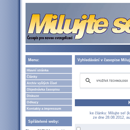
Menu:
Vyhledávání v časopise Miluj
Hlavní stránka
Články
Archiv vyšlých čísel
Objednávka časopisu
Diskuze
Odkazy
Kontakty a impressum
ke článku: Milujte se! (
ze dne 28.08.2012, au
Spřátelené weby: