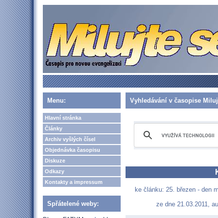
Menu:
Vyhledávání v časopise Miluj
Hlavní stránka
Články
Archiv vyšlých čísel
Objednávka časopisu
Diskuze
Odkazy
Kontakty a impressum
ke článku: 25. březen - den 
Spřátelené weby:
ze dne 21.03.2011, au