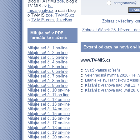
Blog o FATYMu
zde
, blog o
neregistrovaný -
TV-MIS.cz
tv-
mis.signaly.cz
a další blog
o TV-MIS
zde
,
TV-MIS.cz
a
TV-MIS.com
,
JukeBox
.
Zobrazit všechny ko
Zobrazit článek 25. březen - de
Milujte se! v PDF
formátu ke stažení:
Externí odkazy na nová on-li
Milujte se! č. 1 on-line
Milujte se! č. 2 on-line
Milujte se! č. 3 on-line
www.TV-MIS.cz
Milujte se! č. 4 on-line
Milujte se! č. 5 on-line
::
Svatý Patriku (píseň)
Milujte se! č. 6 on-line
::
Velehradská hymna 2026 (Hej, v
Milujte se! č. 7 on-line
::
Litanie ke sv. Františkovi z Assisi
Milujte se! č. 8 on-line
::
Kázání z Vranova nad Dyjí 12. 7
Milujte se! č. 9 on-line
Milujte se! č. 10 on-line
::
Kázání z Vranova nad Dyjí 28. 6
Milujte se! č. 11 on-line
Milujte se! č. 12 on-line
Milujte se! č. 13 on-line
Milujte se! č. 14 on-line
Milujte se! č. 15 on-line
Milujte se! č. 16 on-line
Milujte se! č. 17 on-line
Milujte se! č. 18 on-line
Milujte se! č. 19 on-line
Milujte se! č. 20 on-line