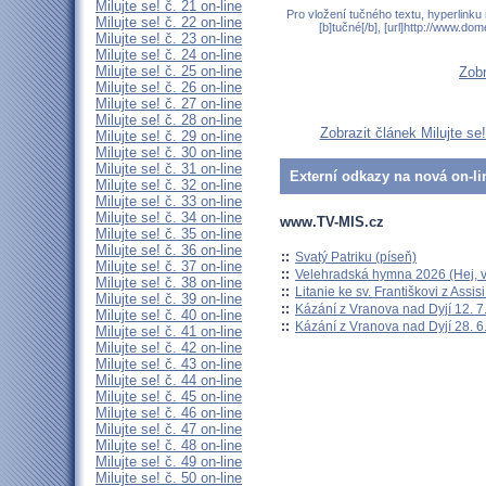
Milujte se! č. 21 on-line
Pro vložení tučného textu, hyperlinku
Milujte se! č. 22 on-line
[b]tučné[/b], [url]http://www.do
Milujte se! č. 23 on-line
Milujte se! č. 24 on-line
Milujte se! č. 25 on-line
Zobr
Milujte se! č. 26 on-line
Milujte se! č. 27 on-line
Milujte se! č. 28 on-line
Zobrazit článek Milujte se
Milujte se! č. 29 on-line
Milujte se! č. 30 on-line
Milujte se! č. 31 on-line
Externí odkazy na nová on-li
Milujte se! č. 32 on-line
Milujte se! č. 33 on-line
Milujte se! č. 34 on-line
www.TV-MIS.cz
Milujte se! č. 35 on-line
Milujte se! č. 36 on-line
::
Svatý Patriku (píseň)
Milujte se! č. 37 on-line
::
Velehradská hymna 2026 (Hej, v
Milujte se! č. 38 on-line
::
Litanie ke sv. Františkovi z Assisi
Milujte se! č. 39 on-line
::
Kázání z Vranova nad Dyjí 12. 7
Milujte se! č. 40 on-line
::
Kázání z Vranova nad Dyjí 28. 6
Milujte se! č. 41 on-line
Milujte se! č. 42 on-line
Milujte se! č. 43 on-line
Milujte se! č. 44 on-line
Milujte se! č. 45 on-line
Milujte se! č. 46 on-line
Milujte se! č. 47 on-line
Milujte se! č. 48 on-line
Milujte se! č. 49 on-line
Milujte se! č. 50 on-line