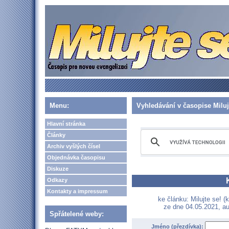
Menu:
Vyhledávání v časopise Miluj
Hlavní stránka
Články
Archiv vyšlých čísel
Objednávka časopisu
Diskuze
Odkazy
Kontakty a impressum
ke článku: Milujte se! (
ze dne 04.05.2021, au
Spřátelené weby:
Jméno (přezdívka):