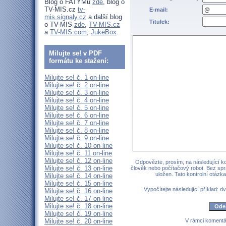
Blog o FATYMu
zde
, blog o
TV-MIS.cz
tv-
E-mail:
mis.signaly.cz
a další blog
Titulek:
o TV-MIS
zde
,
TV-MIS.cz
a
TV-MIS.com
,
JukeBox
.
Milujte se! v PDF
formátu ke stažení:
Milujte se! č. 1 on-line
Milujte se! č. 2 on-line
Milujte se! č. 3 on-line
Milujte se! č. 4 on-line
Milujte se! č. 5 on-line
Milujte se! č. 6 on-line
Milujte se! č. 7 on-line
Milujte se! č. 8 on-line
Milujte se! č. 9 on-line
Milujte se! č. 10 on-line
Milujte se! č. 11 on-line
Milujte se! č. 12 on-line
Odpovězte, prosím, na následující kon
Milujte se! č. 13 on-line
člověk nebo počítačový robot. Bez sp
uložen. Tato kontrolní otáz
Milujte se! č. 14 on-line
Milujte se! č. 15 on-line
Vypočítejte následující příklad: dv
Milujte se! č. 16 on-line
Milujte se! č. 17 on-line
Milujte se! č. 18 on-line
Milujte se! č. 19 on-line
Milujte se! č. 20 on-line
V rámci komentá