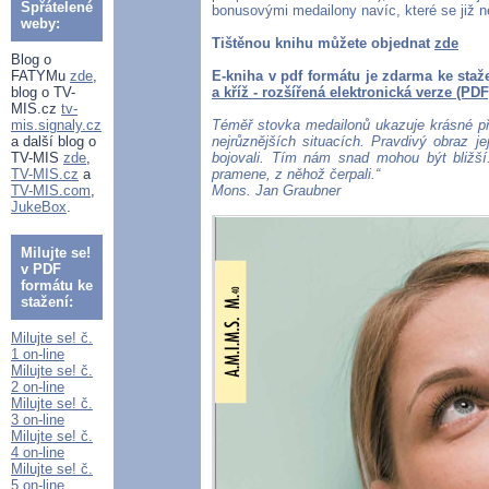
Spřátelené
bonusovými medailony navíc, které se již n
weby:
Tištěnou knihu můžete objednat
zde
Blog o
FATYMu
zde
,
E-kniha v pdf formátu je zdarma ke staž
blog o TV-
a kříž - rozšířená elektronická verze (PDF
MIS.cz
tv-
mis.signaly.cz
Téměř stovka medailonů ukazuje krásné př
a další blog o
nejrůznějších situacích. Pravdivý obraz je
TV-MIS
zde
,
bojovali. Tím nám snad mohou být bližší.
TV-MIS.cz
a
pramene, z něhož čerpali.“
TV-MIS.com
,
Mons. Jan Graubner
JukeBox
.
Milujte se!
v PDF
formátu ke
stažení:
Milujte se! č.
1 on-line
Milujte se! č.
2 on-line
Milujte se! č.
3 on-line
Milujte se! č.
4 on-line
Milujte se! č.
5 on-line