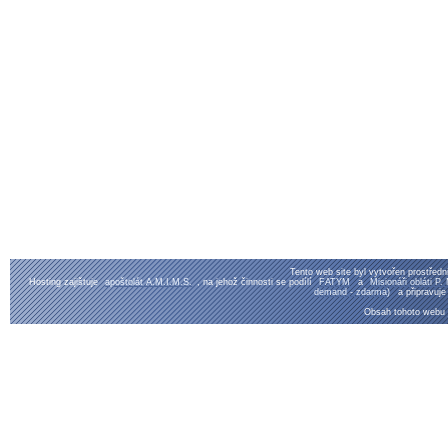
Tento web site byl vytvořen prostřed
Hosting zajištuje
apoštolát A.M.I.M.S.
, na jehož činnosti se podílí
FATYM
a
Misionáři obláti P
demand - zdarma)
a připravuje
Obsah tohoto webu je