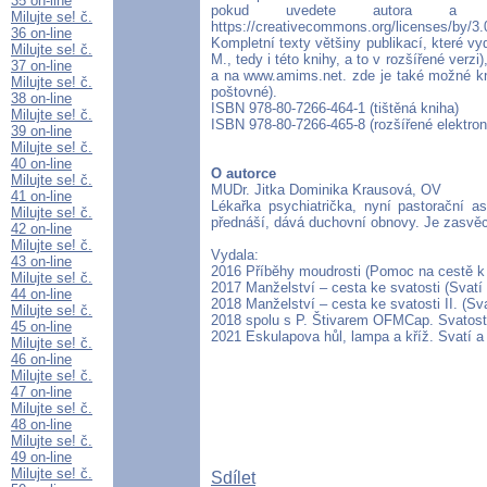
35 on-line
pokud uvedete autora a z
Milujte se! č.
https://creativecommons.org/licenses/by/3.0
36 on-line
Kompletní texty většiny publikací, které vy
Milujte se! č.
M., tedy i této knihy, a to v rozšířené ve
37 on-line
a na www.amims.net. zde je také možné kni
Milujte se! č.
poštovné).
38 on-line
ISBN 978-80-7266-464-1 (tištěná kniha)
Milujte se! č.
ISBN 978-80-7266-465-8 (rozšířené elektro
39 on-line
Milujte se! č.
40 on-line
O autorce
Milujte se! č.
MUDr. Jitka Dominika Krausová, OV
41 on-line
Lékařka psychiatrička, nyní pastorační a
Milujte se! č.
přednáší, dává duchovní obnovy. Je zasvě
42 on-line
Milujte se! č.
Vydala:
43 on-line
2016 Příběhy moudrosti (Pomoc na cestě k 
Milujte se! č.
2017 Manželství – cesta ke svatosti (Svatí 
44 on-line
2018 Manželství – cesta ke svatosti II. (S
Milujte se! č.
2018 spolu s P. Štivarem OFMCap. Svatost v
45 on-line
2021 Eskulapova hůl, lampa a kříž. Svatí a vě
Milujte se! č.
46 on-line
Milujte se! č.
47 on-line
Milujte se! č.
48 on-line
Milujte se! č.
49 on-line
Milujte se! č.
Sdílet