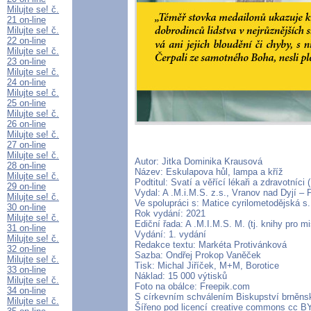
Milujte se! č.
21 on-line
Milujte se! č.
22 on-line
Milujte se! č.
23 on-line
Milujte se! č.
24 on-line
Milujte se! č.
25 on-line
Milujte se! č.
26 on-line
Milujte se! č.
27 on-line
Milujte se! č.
Autor: Jitka Dominika Krausová
28 on-line
Název: Eskulapova hůl, lampa a kříž
Milujte se! č.
Podtitul: Svatí a věřící lékaři a zdravotníci (
29 on-line
Vydal: A .M.i.M.S. z.s., Vranov nad Dyjí – 
Milujte se! č.
Ve spolupráci s: Matice cyrilometodějská s. 
30 on-line
Rok vydání: 2021
Milujte se! č.
Ediční řada: A .M.I.M.S. M. (tj. knihy pro mis
31 on-line
Vydání: 1. vydání
Milujte se! č.
Redakce textu: Markéta Protivánková
32 on-line
Sazba: Ondřej Prokop Vaněček
Milujte se! č.
Tisk: Michal Jiříček, M+M, Borotice
33 on-line
Náklad: 15 000 výtisků
Milujte se! č.
Foto na obálce: Freepik.com
34 on-line
S církevním schválením Biskupství brněnsk
Milujte se! č.
Šířeno pod licencí creative commons cc BY 3