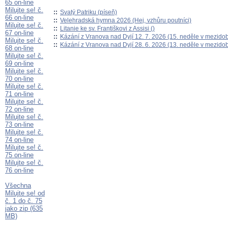
65 on-line
Milujte se! č.
::
Svatý Patriku (píseň)
66 on-line
::
Velehradská hymna 2026 (Hej, vzhůru poutníci)
Milujte se! č.
::
Litanie ke sv. Františkovi z Assisi ()
67 on-line
::
Kázání z Vranova nad Dyjí 12. 7. 2026 (15. neděle v mezidob
Milujte se! č.
::
Kázání z Vranova nad Dyjí 28. 6. 2026 (13. neděle v mezidob
68 on-line
Milujte se! č.
69 on-line
Milujte se! č.
70 on-line
Milujte se! č.
71 on-line
Milujte se! č.
72 on-line
Milujte se! č.
73 on-line
Milujte se! č.
74 on-line
Milujte se! č.
75 on-line
Milujte se! č.
76 on-line
Všechna
Milujte se! od
č. 1 do č. 75
jako zip (635
MB)