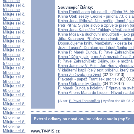
50 on-line
Milujte se! č.
Související články:
51 on-line
Kniha Pardál aneb jak na cíl - příloha 76. č
Milujte se! č.
Kniha Útěk sestry Cecílie - příloha 73. čísl
52 on-line
Kniha Jana Ilčíková: Nes světlo, Jano! (jak
Milujte se! č.
Petr Piťha: Slyšte slovo a zpívejte píseň (on
53 on-line
Kniha Jana Kabeláče "Základy křesťanké víry
Milujte se! č.
Kniha Mozaika duchovní moudrosti - jako pří
54 on-line
Jitka Krausová: Příběhy moudrosti - kniha, 
Milujte se! č.
Doporučujeme knihu Manželství - cesta ke s
55 on-line
Jozef Luscoň: Do akce jde Titus! (kniha, e-
Milujte se! č.
Kniha P. Marek Dunda, P. Pavel Zahradníče
56 on-line
Kniha "Dějiny, jak je možná neznáte" na 2.
Milujte se! č.
P. Pavel Zahradníček: Dějiny, jak je možná
57 on-line
Kniha Jaroslav V. Polc: Jan Hus v představá
Milujte se! č.
V klášterní kapli (celý text příběhu, který
58 on-line
Kniha Ze života pro život
(02.12.2013)
Milujte se! č.
Plakátek - papež František pro tisk
(03.05.2
59 on-line
Kniha Útěk sestry Cecíle
(04.11.2012)
Milujte se! č.
P. Marek Dunda a kolektiv: Příprava na svá
60 on-line
Kniha Alfons Maria de Liguori: Návod na dobrý
Milujte se! č.
61 on-line
| Autor:
P. Pavel Zahradníček
| Vydáno dne 09. 08. 2
Milujte se! č.
62 on-line
Milujte se! č.
63 on-line
Externí odkazy na nová on-line videa a audia (mp3):
Milujte se! č.
64 on-line
Milujte se! č.
www.TV-MIS.cz