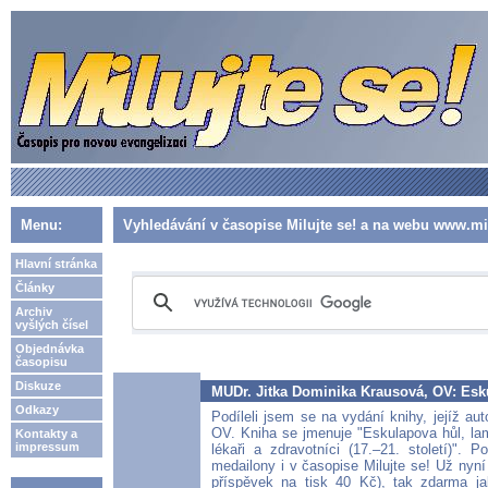
Menu:
Vyhledávání v časopise Milujte se! a na webu www.mil
Hlavní stránka
Články
Archiv
vyšlých čísel
Objednávka
časopisu
Diskuze
MUDr. Jitka Dominika Krausová, OV: Esku
Odkazy
Podíleli jsem se na vydání knihy, jejíž au
OV. Kniha se jmenuje "Eskulapova hůl, lamp
Kontakty a
impressum
lékaři a zdravotníci (17.–21. století)". 
medailony i v časopise Milujte se! Už nyní j
příspěvek na tisk 40 Kč), tak zdarma ja