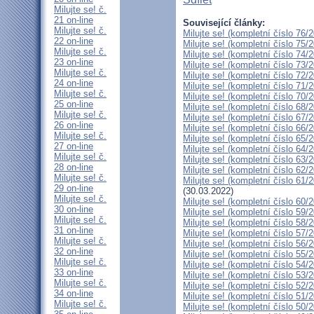
Milujte se! č.
21 on-line
Související články:
Milujte se! č.
Milujte se! (kompletní číslo 76/
22 on-line
Milujte se! (kompletní číslo 75/
Milujte se! č.
Milujte se! (kompletní číslo 74/
23 on-line
Milujte se! (kompletní číslo 73/
Milujte se! č.
Milujte se! (kompletní číslo 72/
24 on-line
Milujte se! (kompletní číslo 71/
Milujte se! č.
Milujte se! (kompletní číslo 70/
25 on-line
Milujte se! (kompletní číslo 68/
Milujte se! č.
Milujte se! (kompletní číslo 67/
26 on-line
Milujte se! (kompletní číslo 66/
Milujte se! č.
Milujte se! (kompletní číslo 65/
27 on-line
Milujte se! (kompletní číslo 64/
Milujte se! č.
Milujte se! (kompletní číslo 63/
28 on-line
Milujte se! (kompletní číslo 62/
Milujte se! č.
Milujte se! (kompletní číslo 61/
29 on-line
(30.03.2022)
Milujte se! č.
Milujte se! (kompletní číslo 60/
30 on-line
Milujte se! (kompletní číslo 59/
Milujte se! č.
Milujte se! (kompletní číslo 58/
31 on-line
Milujte se! (kompletní číslo 57/
Milujte se! č.
Milujte se! (kompletní číslo 56/
32 on-line
Milujte se! (kompletní číslo 55/
Milujte se! č.
Milujte se! (kompletní číslo 54/
33 on-line
Milujte se! (kompletní číslo 53/
Milujte se! č.
Milujte se! (kompletní číslo 52/
34 on-line
Milujte se! (kompletní číslo 51/
Milujte se! č.
Milujte se! (kompletní číslo 50/