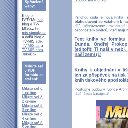
(soubor má 4.6 MB).
Spřátelené
weby:
Blog o
Přílohou čísla je nová kniha
T
FATYMu
zde
,
blahoslavení se vztahem k na
blog o TV-
díl" připravované rozsáhlej
MIS.cz
tv-
osobnostem světců, kteří mají n
mis.signaly.cz
a další blog o
Text knihy ve formátu
TV-MIS
zde
,
Dunda, Ondřej Prokop
TV-MIS.cz
a
(editoři): Ti naši v neb
TV-MIS.com
,
JukeBox
.
naší zemi (1)
Milujte se!
Knihy k objednání v ti
v PDF
formátu ke
jen za příspěvek na tis
stažení:
knih tiskového apoštolát
Milujte se! č.
Postupně budou v rubrice
Archi
1 on-line
další čísla časopisu!
Milujte se! č.
2 on-line
Milujte se! č.
3 on-line
Milujte se! č.
4 on-line
Milujte se! č.
5 on-line