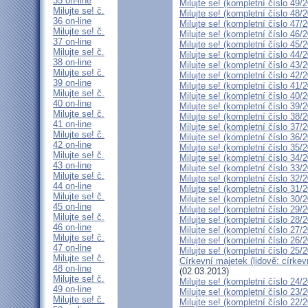
35 on-line
Milujte se! (kompletní číslo 49/
Milujte se! č.
Milujte se! (kompletní číslo 48/
36 on-line
Milujte se! (kompletní číslo 47/
Milujte se! č.
Milujte se! (kompletní číslo 46/
37 on-line
Milujte se! (kompletní číslo 45/
Milujte se! č.
Milujte se! (kompletní číslo 44/
38 on-line
Milujte se! (kompletní číslo 43/
Milujte se! č.
Milujte se! (kompletní číslo 42/
39 on-line
Milujte se! (kompletní číslo 41/
Milujte se! č.
Milujte se! (kompletní číslo 40/
40 on-line
Milujte se! (kompletní číslo 39/
Milujte se! č.
Milujte se! (kompletní číslo 38/
41 on-line
Milujte se! (kompletní číslo 37/
Milujte se! č.
Milujte se! (kompletní číslo 36/
42 on-line
Milujte se! (kompletní číslo 35/
Milujte se! č.
Milujte se! (kompletní číslo 34/
43 on-line
Milujte se! (kompletní číslo 33/
Milujte se! č.
Milujte se! (kompletní číslo 32/
44 on-line
Milujte se! (kompletní číslo 31/
Milujte se! č.
Milujte se! (kompletní číslo 30/
45 on-line
Milujte se! (kompletní číslo 29/
Milujte se! č.
Milujte se! (kompletní číslo 28/
46 on-line
Milujte se! (kompletní číslo 27/
Milujte se! č.
Milujte se! (kompletní číslo 26/
47 on-line
Milujte se! (kompletní číslo 25/
Milujte se! č.
Církevní majetek (lidově: círke
48 on-line
(02.03.2013)
Milujte se! č.
Milujte se! (kompletní číslo 24/
49 on-line
Milujte se! (kompletní číslo 23/
Milujte se! č.
Milujte se! (kompletní číslo 22/