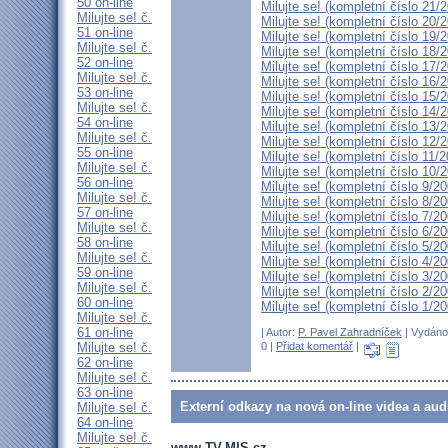
50 on-line
Milujte se! (kompletní číslo 21/
Milujte se! č.
Milujte se! (kompletní číslo 20/
51 on-line
Milujte se! (kompletní číslo 19/
Milujte se! č.
Milujte se! (kompletní číslo 18/
52 on-line
Milujte se! (kompletní číslo 17/
Milujte se! č.
Milujte se! (kompletní číslo 16/
53 on-line
Milujte se! (kompletní číslo 15/
Milujte se! č.
Milujte se! (kompletní číslo 14/
54 on-line
Milujte se! (kompletní číslo 13/
Milujte se! č.
Milujte se! (kompletní číslo 12/
55 on-line
Milujte se! (kompletní číslo 11/
Milujte se! č.
Milujte se! (kompletní číslo 10/
56 on-line
Milujte se! (kompletní číslo 9/2
Milujte se! č.
Milujte se! (kompletní číslo 8/2
57 on-line
Milujte se! (kompletní číslo 7/2
Milujte se! č.
Milujte se! (kompletní číslo 6/2
58 on-line
Milujte se! (kompletní číslo 5/2
Milujte se! č.
Milujte se! (kompletní číslo 4/2
59 on-line
Milujte se! (kompletní číslo 3/2
Milujte se! č.
Milujte se! (kompletní číslo 2/2
60 on-line
Milujte se! (kompletní číslo 1/2
Milujte se! č.
61 on-line
| Autor:
P. Pavel Zahradníček
| Vydáno 
Milujte se! č.
0 |
Přidat komentář
|
62 on-line
Milujte se! č.
63 on-line
Externí odkazy na nová on-line videa a aud
Milujte se! č.
64 on-line
Milujte se! č.
www.TV-MIS.cz