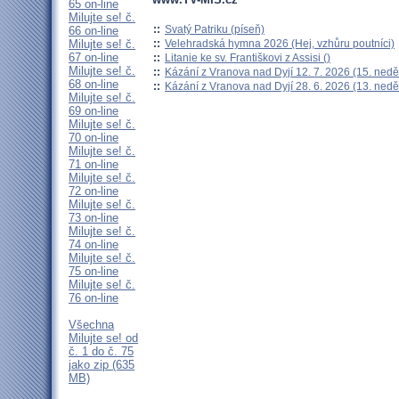
65 on-line
Milujte se! č.
::
Svatý Patriku (píseň)
66 on-line
::
Velehradská hymna 2026 (Hej, vzhůru poutníci)
Milujte se! č.
67 on-line
::
Litanie ke sv. Františkovi z Assisi ()
Milujte se! č.
::
Kázání z Vranova nad Dyjí 12. 7. 2026 (15. nedě
68 on-line
::
Kázání z Vranova nad Dyjí 28. 6. 2026 (13. nedě
Milujte se! č.
69 on-line
Milujte se! č.
70 on-line
Milujte se! č.
71 on-line
Milujte se! č.
72 on-line
Milujte se! č.
73 on-line
Milujte se! č.
74 on-line
Milujte se! č.
75 on-line
Milujte se! č.
76 on-line
Všechna
Milujte se! od
č. 1 do č. 75
jako zip (635
MB)