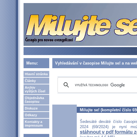
Menu:
Vyhledávání v časopise Milujte se! a na w
Hlavní stránka
Články
Archiv
vyšlých čísel
Objednávka
časopisu
Diskuze
Milujte se! (kompletní číslo 69
Odkazy
Šedesáté deváté číslo časopis
Kontakty a
impressum
2024 (69/2024) je nyní m
stáhnout v pdf formátu 