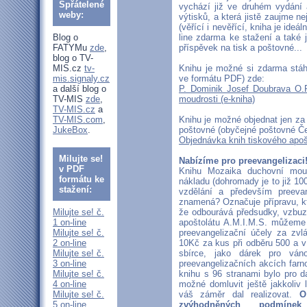
Spřátelené
vychází již ve druhém vydání 
weby:
výtisků, a která jistě zaujme ne
(věřící i nevěřící, kniha je ideá
Blog o
line zdarma ke stažení a také j
FATYMu
zde
,
příspěvek na tisk a poštovné...
blog o TV-
MIS.cz
tv-
Knihu je možné si zdarma stáhn
mis.signaly.cz
ve formátu PDF) zde:
a další blog o
P. Dominik Josef Doubrava O.
TV-MIS
zde
,
moudrosti (e-kniha)
TV-MIS.cz
a
TV-MIS.com
,
Knihu je možné objednat jen za
JukeBox
.
poštovné (obyčejné poštovné Če
Objednávka knih tiskového apoš
Milujte se!
Nabízíme pro preevangelizaci
v PDF
Knihu Mozaika duchovní mou
formátu ke
nákladu (dohromady je to již 10
stažení:
vzdělání a především preevan
znamená? Označuje přípravu, kte
Milujte se! č.
že odbourává předsudky, vzbuz
1 on-line
apoštolátu A.M.I.M.S. můžeme 
Milujte se! č.
preevangelizační účely za zvl
2 on-line
10Kč za kus při odběru 500 a ví
Milujte se! č.
sbírce, jako dárek pro váno
3 on-line
preevangelizačních akcích farno
Milujte se! č.
knihu s 96 stranami bylo pro da
4 on-line
možné domluvit ještě jakkoliv 
Milujte se! č.
váš záměr dal realizovat.
O
5 on-line
zvýhodněných podmín