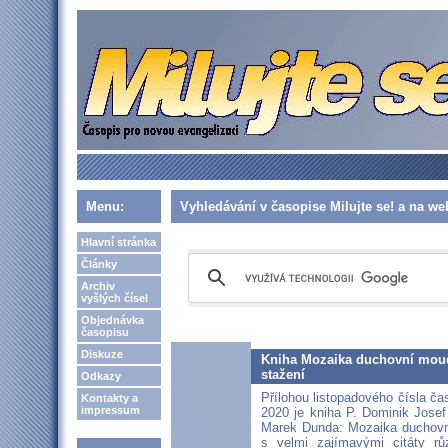
Menu:
Vyhledávání v časopise Milujte se! a na w
Hlavní stránka
Články
Archiv
vyšlých čísel
Objednávka
časopisu
Diskuze
Kniha Mozaika duchovní moudro
stažení
Odkazy
Přílohou listopadového čísla čas
Kontakty a
impressum
2020 je kniha P. Dominik Jose
Marek Dunda: Mozaika duchovní
s velmi zajímavými citáty rů