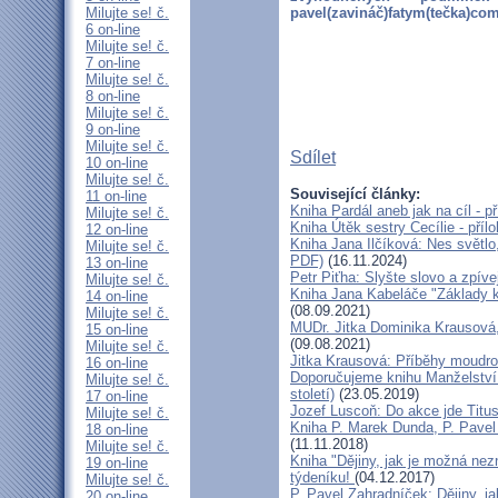
Milujte se! č.
pavel(zavináč)fatym(tečka)co
6 on-line
Milujte se! č.
7 on-line
Milujte se! č.
8 on-line
Milujte se! č.
9 on-line
Milujte se! č.
Sdílet
10 on-line
Milujte se! č.
Související články:
11 on-line
Kniha Pardál aneb jak na cíl - p
Milujte se! č.
Kniha Útěk sestry Cecílie - příl
12 on-line
Kniha Jana Ilčíková: Nes světlo,
Milujte se! č.
PDF)
(16.11.2024)
13 on-line
Petr Piťha: Slyšte slovo a zpívej
Milujte se! č.
Kniha Jana Kabeláče "Základy kř
14 on-line
(08.09.2021)
Milujte se! č.
MUDr. Jitka Dominika Krausová,
15 on-line
(09.08.2021)
Milujte se! č.
Jitka Krausová: Příběhy moudros
16 on-line
Doporučujeme knihu Manželství 
Milujte se! č.
století)
(23.05.2019)
17 on-line
Jozef Luscoň: Do akce jde Titus!
Milujte se! č.
Kniha P. Marek Dunda, P. Pavel
18 on-line
(11.11.2018)
Milujte se! č.
Kniha "Dějiny, jak je možná nez
19 on-line
týdeníku!
(04.12.2017)
Milujte se! č.
P. Pavel Zahradníček: Dějiny, j
20 on-line