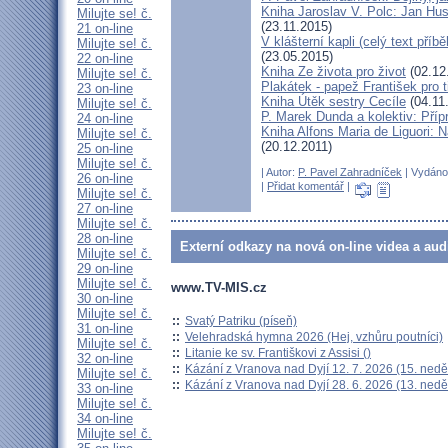
Kniha Jaroslav V. Polc: Jan Hus
Milujte se! č.
(23.11.2015)
21 on-line
V klášterní kapli (celý text př
Milujte se! č.
(23.05.2015)
22 on-line
Kniha Ze života pro život
(02.12
Milujte se! č.
Plakátek - papež František pro t
23 on-line
Kniha Útěk sestry Cecíle
(04.11
Milujte se! č.
P. Marek Dunda a kolektiv: Příp
24 on-line
Kniha Alfons Maria de Liguori: Ná
Milujte se! č.
(20.12.2011)
25 on-line
Milujte se! č.
| Autor:
P. Pavel Zahradníček
| Vydáno 
26 on-line
|
Přidat komentář
|
Milujte se! č.
27 on-line
Milujte se! č.
28 on-line
Externí odkazy na nová on-line videa a aud
Milujte se! č.
29 on-line
Milujte se! č.
www.TV-MIS.cz
30 on-line
Milujte se! č.
::
Svatý Patriku (píseň)
31 on-line
::
Velehradská hymna 2026 (Hej, vzhůru poutníci)
Milujte se! č.
::
Litanie ke sv. Františkovi z Assisi ()
32 on-line
::
Kázání z Vranova nad Dyjí 12. 7. 2026 (15. nedě
Milujte se! č.
::
Kázání z Vranova nad Dyjí 28. 6. 2026 (13. nedě
33 on-line
Milujte se! č.
34 on-line
Milujte se! č.