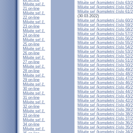
Milujte se! (kompletní číslo 63/
Milujte se! č.
Milujte se! (kompletní číslo 62/
21 on-line
Milujte se! (kompletní číslo 61/
Milujte se! č.
(30.03.2022)
22 on-line
Milujte se! (kompletní číslo 60/
Milujte se! č.
Milujte se! (kompletní číslo 59/
23 on-line
Milujte se! (kompletní číslo 58/
Milujte se! č.
Milujte se! (kompletní číslo 57/
24 on-line
Milujte se! (kompletní číslo 56/
Milujte se! č.
Milujte se! (kompletní číslo 55/
25 on-line
Milujte se! (kompletní číslo 54/
Milujte se! č.
Milujte se! (kompletní číslo 53/
26 on-line
Milujte se! (kompletní číslo 52/
Milujte se! č.
Milujte se! (kompletní číslo 51/
27 on-line
Milujte se! (kompletní číslo 50/
Milujte se! č.
Milujte se! (kompletní číslo 49/
28 on-line
Milujte se! (kompletní číslo 48/
Milujte se! č.
Milujte se! (kompletní číslo 47/
29 on-line
Milujte se! (kompletní číslo 46/
Milujte se! č.
Milujte se! (kompletní číslo 45/
30 on-line
Milujte se! (kompletní číslo 44/
Milujte se! č.
Milujte se! (kompletní číslo 43/
31 on-line
Milujte se! (kompletní číslo 42/
Milujte se! č.
Milujte se! (kompletní číslo 40/
32 on-line
Milujte se! (kompletní číslo 39/
Milujte se! č.
Milujte se! (kompletní číslo 38/
33 on-line
Milujte se! (kompletní číslo 37/
Milujte se! č.
Milujte se! (kompletní číslo 36/
34 on-line
Milujte se! (kompletní číslo 35/
Milujte se! č.
Milujte se! (kompletní číslo 34/