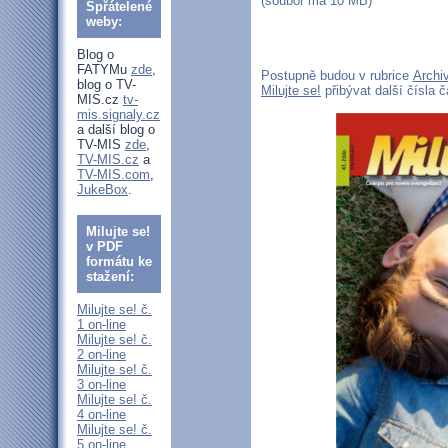
(soubor má 10 MB)
Spřátelené
weby:
Blog o
FATYMu
zde
,
Postupně budou v rubrice
Archiv
blog o TV-
Milujte se!
přibývat další čísla 
MIS.cz
tv-
mis.signaly.cz
a další blog o
TV-MIS
zde
,
TV-MIS.cz
a
TV-MIS.com
,
JukeBox
.
Milujte se!
v PDF
formátu ke
stažení:
Milujte se! č.
1 on-line
Milujte se! č.
2 on-line
Milujte se! č.
3 on-line
Milujte se! č.
4 on-line
Milujte se! č.
5 on-line