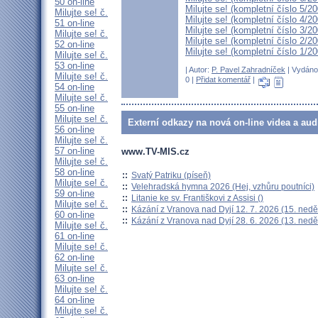
50 on-line
Milujte se! (kompletní číslo 5/2
Milujte se! č.
Milujte se! (kompletní číslo 4/2
51 on-line
Milujte se! (kompletní číslo 3/2
Milujte se! č.
Milujte se! (kompletní číslo 2/2
52 on-line
Milujte se! (kompletní číslo 1/2
Milujte se! č.
53 on-line
| Autor:
P. Pavel Zahradníček
| Vydáno 
Milujte se! č.
0 |
Přidat komentář
|
54 on-line
Milujte se! č.
55 on-line
Milujte se! č.
Externí odkazy na nová on-line videa a aud
56 on-line
Milujte se! č.
57 on-line
www.TV-MIS.cz
Milujte se! č.
58 on-line
::
Svatý Patriku (píseň)
Milujte se! č.
::
Velehradská hymna 2026 (Hej, vzhůru poutníci)
59 on-line
::
Litanie ke sv. Františkovi z Assisi ()
Milujte se! č.
::
Kázání z Vranova nad Dyjí 12. 7. 2026 (15. nedě
60 on-line
::
Kázání z Vranova nad Dyjí 28. 6. 2026 (13. nedě
Milujte se! č.
61 on-line
Milujte se! č.
62 on-line
Milujte se! č.
63 on-line
Milujte se! č.
64 on-line
Milujte se! č.