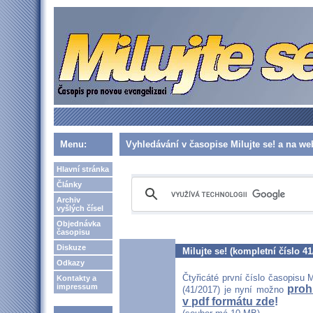
Menu:
Vyhledávání v časopise Milujte se! a na w
Hlavní stránka
Články
Archiv
vyšlých čísel
Objednávka
časopisu
Diskuze
Milujte se! (kompletní číslo 41
Odkazy
Čtyřicáté první číslo časopisu M
Kontakty a
impressum
proh
(41/2017) je nyní možno
v pdf formátu zde
!