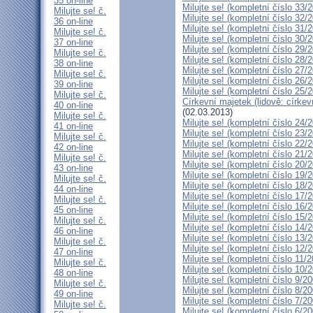
35 on-line
Milujte se! (kompletní číslo 33/
Milujte se! č.
Milujte se! (kompletní číslo 32/
36 on-line
Milujte se! (kompletní číslo 31/
Milujte se! č.
Milujte se! (kompletní číslo 30/
37 on-line
Milujte se! (kompletní číslo 29/
Milujte se! č.
Milujte se! (kompletní číslo 28/
38 on-line
Milujte se! (kompletní číslo 27/
Milujte se! č.
Milujte se! (kompletní číslo 26/
39 on-line
Milujte se! (kompletní číslo 25/
Milujte se! č.
Církevní majetek (lidově: círke
40 on-line
(02.03.2013)
Milujte se! č.
Milujte se! (kompletní číslo 24/
41 on-line
Milujte se! (kompletní číslo 23/
Milujte se! č.
Milujte se! (kompletní číslo 22/
42 on-line
Milujte se! (kompletní číslo 21/
Milujte se! č.
Milujte se! (kompletní číslo 20/
43 on-line
Milujte se! (kompletní číslo 19/
Milujte se! č.
Milujte se! (kompletní číslo 18/
44 on-line
Milujte se! (kompletní číslo 17/
Milujte se! č.
Milujte se! (kompletní číslo 16/
45 on-line
Milujte se! (kompletní číslo 15/
Milujte se! č.
Milujte se! (kompletní číslo 14/
46 on-line
Milujte se! (kompletní číslo 13/
Milujte se! č.
Milujte se! (kompletní číslo 12/
47 on-line
Milujte se! (kompletní číslo 11/
Milujte se! č.
Milujte se! (kompletní číslo 10/
48 on-line
Milujte se! (kompletní číslo 9/2
Milujte se! č.
Milujte se! (kompletní číslo 8/2
49 on-line
Milujte se! (kompletní číslo 7/2
Milujte se! č.
Milujte se! (kompletní číslo 6/2